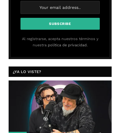
Al registrarse, acepta nuestros términos y
nuestra
política de privacidad.
¿YA LO VISTE?