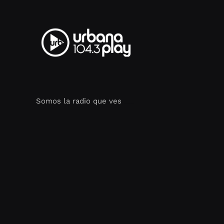
Somos la radio que ves
Seo Google Maps
COFIPOT.COM