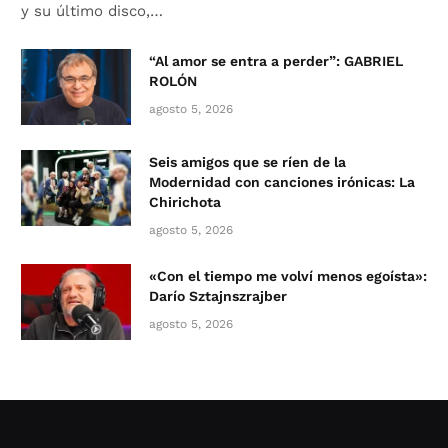
y su último disco,…
“Al amor se entra a perder”: GABRIEL
ROLÓN
agosto 5, 2026
Seis amigos que se ríen de la
Modernidad con canciones irónicas: La
Chirichota
agosto 5, 2026
«Con el tiempo me volví menos egoísta»:
Darío Sztajnszrajber
agosto 5, 2026