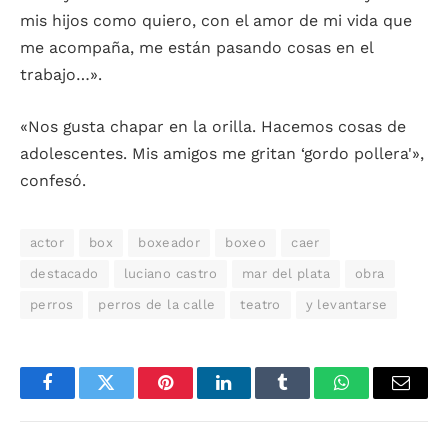
mis hijos como quiero, con el amor de mi vida que
me acompaña, me están pasando cosas en el
trabajo…».
«Nos gusta chapar en la orilla. Hacemos cosas de
adolescentes. Mis amigos me gritan ‘gordo pollera'»,
confesó.
actor
box
boxeador
boxeo
caer
destacado
luciano castro
mar del plata
obra
perros
perros de la calle
teatro
y levantarse
Facebook
Twitter
Pinterest
LinkedIn
Tumblr
WhatsApp
Email