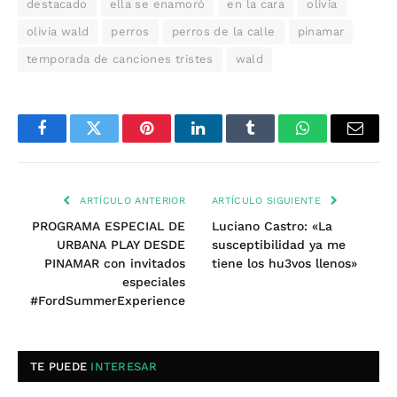
destacado
ella se enamoró
en la cara
olivia
olivia wald
perros
perros de la calle
pinamar
temporada de canciones tristes
wald
Facebook
Twitter
Pinterest
LinkedIn
Tumblr
WhatsApp
Email
ARTÍCULO ANTERIOR
ARTÍCULO SIGUIENTE
PROGRAMA ESPECIAL DE
Luciano Castro: «La
URBANA PLAY DESDE
susceptibilidad ya me
PINAMAR con invitados
tiene los hu3vos llenos»
especiales
#FordSummerExperience
TE PUEDE
INTERESAR