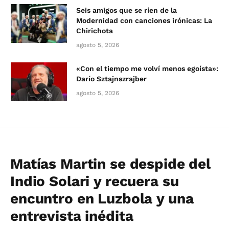
Seis amigos que se ríen de la
Modernidad con canciones irónicas: La
Chirichota
agosto 5, 2026
«Con el tiempo me volví menos egoísta»:
Darío Sztajnszrajber
agosto 5, 2026
Matías Martin se despide del
Indio Solari y recuera su
encuntro en Luzbola y una
entrevista inédita