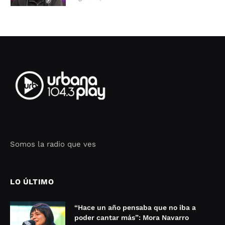
Somos la radio que ves
Seo Google Maps
COFIPOT.COM
LO ÚLTIMO
“Hace un año pensaba que no iba a
poder cantar más”: Mora Navarro