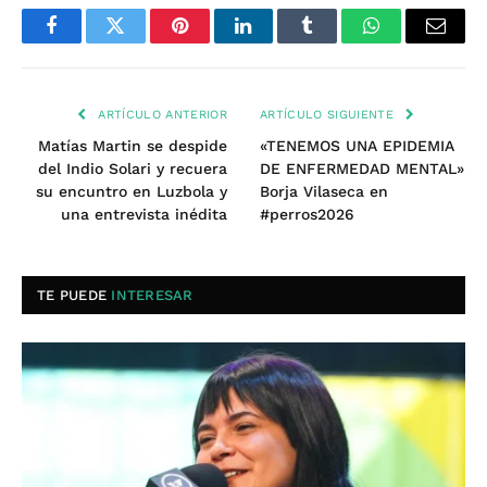
Facebook
Twitter
Pinterest
LinkedIn
Tumblr
WhatsApp
Email
ARTÍCULO ANTERIOR
ARTÍCULO SIGUIENTE
Matías Martin se despide
«TENEMOS UNA EPIDEMIA
del Indio Solari y recuera
DE ENFERMEDAD MENTAL»
su encuntro en Luzbola y
Borja Vilaseca en
una entrevista inédita
#perros2026
TE PUEDE
INTERESAR