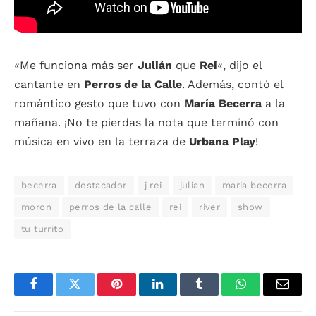
«Me funciona más ser
Julián
que
Rei
«, dijo el
cantante en
Perros de la Calle
. Además, contó el
romántico gesto que tuvo con
María Becerra
a la
mañana. ¡No te pierdas la nota que terminó con
música en vivo en la terraza de
Urbana Play
!
becerra
destacador
j rei
julian
maria becerra
moron
perros de la calle
rei
river
show
tu turrito
Facebook
Twitter
Pinterest
LinkedIn
Tumblr
WhatsApp
Email