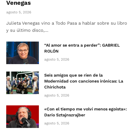
Venegas
agosto 5, 2026
Julieta Venegas vino a Todo Pasa a hablar sobre su libro
y su último disco,…
“Al amor se entra a perder”: GABRIEL
ROLÓN
agosto 5, 2026
Seis amigos que se ríen de la
Modernidad con canciones irónicas: La
Chirichota
agosto 5, 2026
«Con el tiempo me volví menos egoísta»:
Darío Sztajnszrajber
agosto 5, 2026