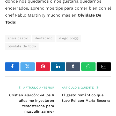
donde nos quedamos o nos gustaría quedarnos
encerrados, aprendimos tips para comer bien con el
chef Pablo Martin ¡y mucho más en
Olvidate De
Todo
!
anais castro
destacado
diego poggi
olvidate de todo
Facebook
Twitter
Pinterest
LinkedIn
Tumblr
WhatsApp
Email
ARTÍCULO ANTERIOR
ARTÍCULO SIGUIENTE
Cristian Alarcón: «A los 6
El gesto romántico que
años me inyectaron
tuvo Rei con María Becerra
testosterona para
masculinizarme»