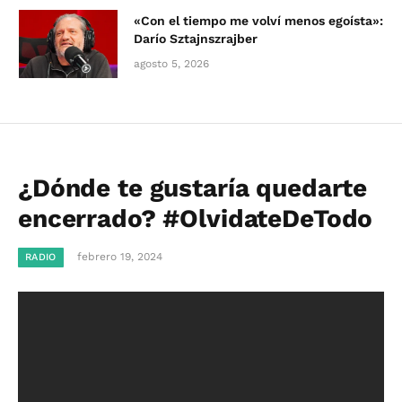
«Con el tiempo me volví menos egoísta»:
Darío Sztajnszrajber
agosto 5, 2026
¿Dónde te gustaría quedarte
encerrado? #OlvidateDeTodo
febrero 19, 2024
RADIO