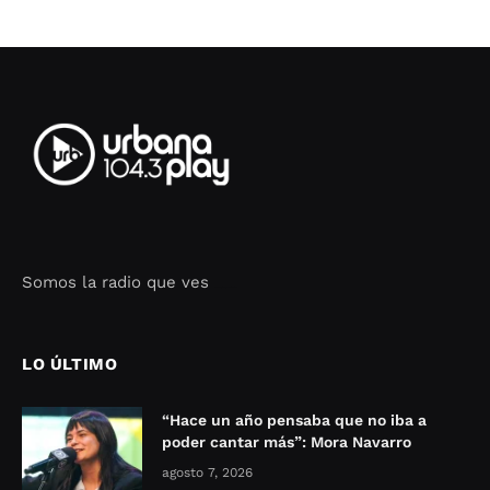
Somos la radio que ves
Seo Google Maps
COFIPOT.COM
LO ÚLTIMO
“Hace un año pensaba que no iba a
poder cantar más”: Mora Navarro
agosto 7, 2026