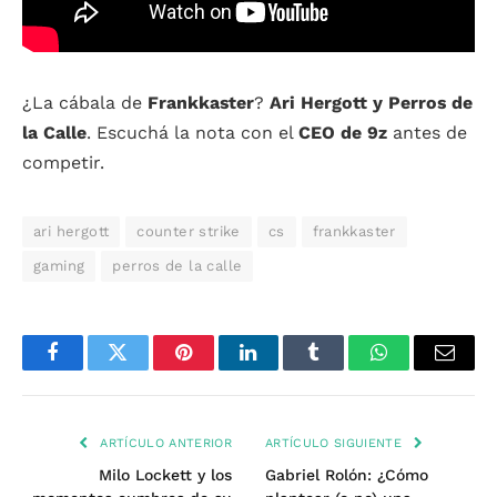
¿La cábala de
Frankkaster
?
Ari Hergott y Perros de
la Calle
. Escuchá la nota con el
CEO de 9z
antes de
competir.
ari hergott
counter strike
cs
frankkaster
gaming
perros de la calle
Facebook
Twitter
Pinterest
LinkedIn
Tumblr
WhatsApp
Email
ARTÍCULO ANTERIOR
ARTÍCULO SIGUIENTE
Milo Lockett y los
Gabriel Rolón: ¿Cómo