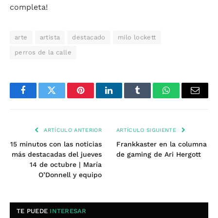
completa!
arte
artista
destacado
milo lockett
perros de la calle
Facebook
Twitter
Pinterest
LinkedIn
Tumblr
WhatsApp
Email
ARTÍCULO ANTERIOR
ARTÍCULO SIGUIENTE
15 minutos con las noticias
Frankkaster en la columna
más destacadas del jueves
de gaming de Ari Hergott
14 de octubre | María
O’Donnell y equipo
TE PUEDE
INTERESAR