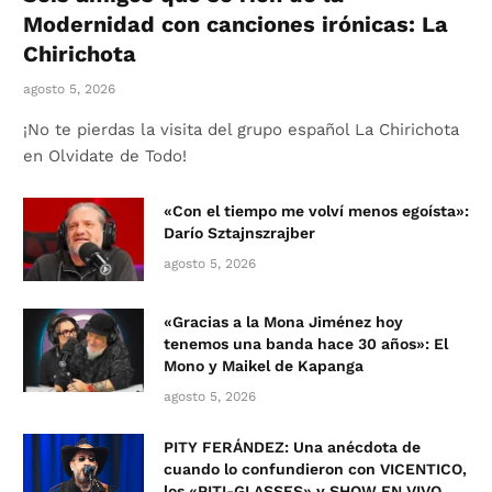
Modernidad con canciones irónicas: La
Chirichota
agosto 5, 2026
¡No te pierdas la visita del grupo español La Chirichota
en Olvidate de Todo!
«Con el tiempo me volví menos egoísta»:
Darío Sztajnszrajber
agosto 5, 2026
«Gracias a la Mona Jiménez hoy
tenemos una banda hace 30 años»: El
Mono y Maikel de Kapanga
agosto 5, 2026
PITY FERÁNDEZ: Una anécdota de
cuando lo confundieron con VICENTICO,
los «PITI-GLASSES» y SHOW EN VIVO