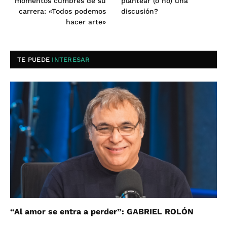
momentos cumbres de su
plantear (o no) una
carrera: «Todos podemos
discusión?
hacer arte»
TE PUEDE
INTERESAR
“Al amor se entra a perder”: GABRIEL ROLÓN