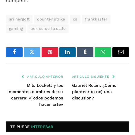
competir.
ari hergott
counter strike
cs
frankkaster
gaming
perros de la calle
Facebook
Twitter
Pinterest
LinkedIn
Tumblr
WhatsApp
Email
ARTÍCULO ANTERIOR
ARTÍCULO SIGUIENTE
Milo Lockett y los
Gabriel Rolón: ¿Cómo
momentos cumbres de su
plantear (o no) una
carrera: «Todos podemos
discusión?
hacer arte»
TE PUEDE
INTERESAR