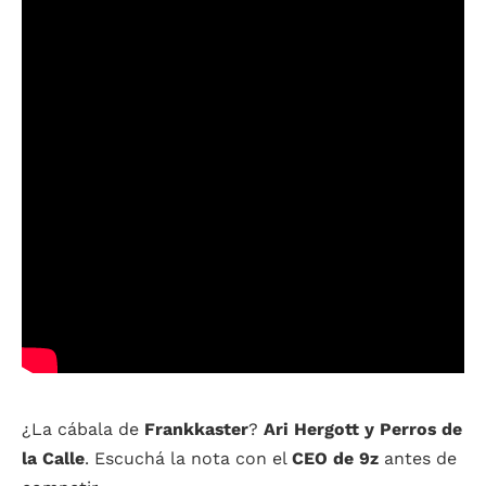
¿La cábala de
Frankkaster
?
Ari Hergott y Perros de
la Calle
. Escuchá la nota con el
CEO de 9z
antes de