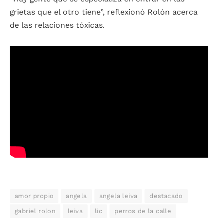
grietas que el otro tiene”, reflexionó Rolón acerca
de las relaciones tóxicas.
amor propio
angela
angela leiva
destacado
gabriel rolon
leiva
lic
perros de la calle