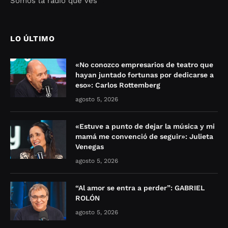
Somos la radio que ves
Seo Google Maps
COFIPOT.COM
LO ÚLTIMO
«No conozco empresarios de teatro que
hayan juntado fortunas por dedicarse a
eso»: Carlos Rottemberg
agosto 5, 2026
«Estuve a punto de dejar la música y mi
mamá me convenció de seguir»: Julieta
Venegas
agosto 5, 2026
“Al amor se entra a perder”: GABRIEL
ROLÓN
agosto 5, 2026