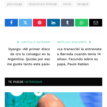
psicologo
relaciones tóxicas
rolon
terapia
Facebook
Twitter
Pinterest
LinkedIn
Tumblr
WhatsApp
Email
ARTÍCULO ANTERIOR
ARTÍCULO SIGUIENTE
Dyango: «Mi primer disco
«Le transcribí la entrevista
de oro lo conseguí en la
a Barreda cuando tenía 14
Argentina. Quizás por eso
años»: Facundo sobre su
me gusta tanto este país»
papá, Paulo Kablan
TE PUEDE
INTERESAR