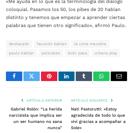
«Me ayuda en lo que es la terminología del diálogo
coloquial. Pasamos los 50, los pibes de 20 hablan
distinto y tenemos que empezar a aprender ciertas
palabras que tienen otro significado», afirmó Paulo.
destacado
facundo kablan
la cena macabra
paulo kablan
policiales
todo pasa
urbana play
Facebook
Twitter
Pinterest
LinkedIn
Tumblr
WhatsApp
Email
ARTÍCULO ANTERIOR
ARTÍCULO SIGUIENTE
Gabriel Rolón: “La herida
Nati Pastorutti: «Estoy
narcisista que implica ser
agradecida de todo lo que
un ser humano no sana
viví gracias a acompañar a
nunca”
Sole»