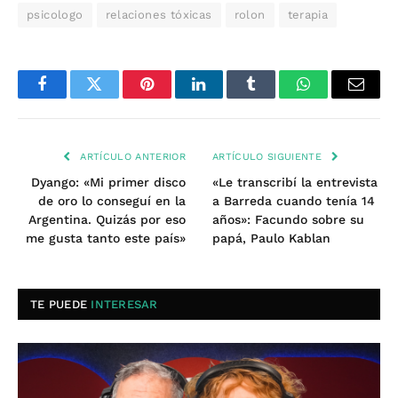
psicologo
relaciones tóxicas
rolon
terapia
Facebook
Twitter
Pinterest
LinkedIn
Tumblr
WhatsApp
Email
ARTÍCULO ANTERIOR
ARTÍCULO SIGUIENTE
Dyango: «Mi primer disco
«Le transcribí la entrevista
de oro lo conseguí en la
a Barreda cuando tenía 14
Argentina. Quizás por eso
años»: Facundo sobre su
me gusta tanto este país»
papá, Paulo Kablan
TE PUEDE
INTERESAR