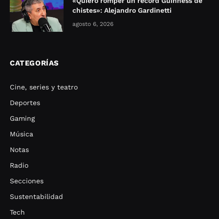
«Quiero romper un récord Guinness de
chistes»: Alejandro Gardinetti
agosto 6, 2026
CATEGORÍAS
Cine, series y teatro
Deportes
Gaming
Música
Notas
Radio
Secciones
Sustentabilidad
Tech