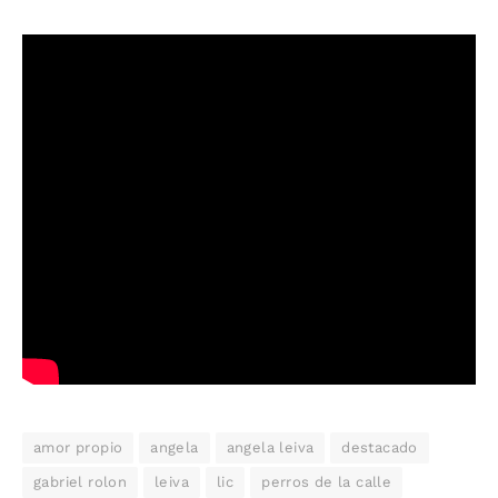
amor propio
angela
angela leiva
destacado
gabriel rolon
leiva
lic
perros de la calle