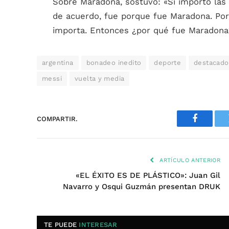
Sobre Maradona, sostuvo: «Si importó las 
de acuerdo, fue porque fue Maradona. Po
importa. Entonces ¿por qué fue Maradona?
argentina
bonadeo inedito
deporte
destacado
messi
vuelta y media
COMPARTIR.
Faceboo
ARTÍCULO ANTERIOR
«EL ÉXITO ES DE PLÁSTICO»: Juan Gil
Navarro y Osqui Guzmán presentan DRUK
TE PUEDE
INTERESAR