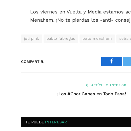
Los viernes en Vuelta y Media estamos ac
Menahem. ¡No te pierdas los -anti- consej
juli pink
pablo fabregas
peto menahem
seba 
COMPARTIR.
Faceboo
ARTÍCULO ANTERIOR
¡Los #ChoriGabes en Todo Pasa!
TE PUEDE
INTERESAR