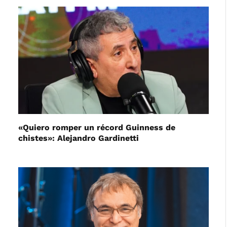
«Quiero romper un récord Guinness de
chistes»: Alejandro Gardinetti