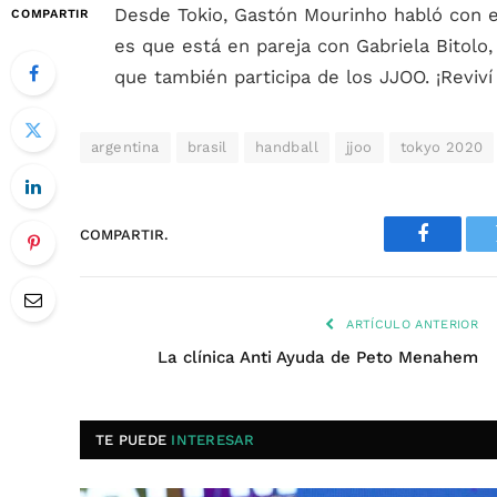
Desde Tokio, Gastón Mourinho habló con el
COMPARTIR
es que está en pareja con Gabriela Bitolo,
que también participa de los JJOO. ¡Reviví
argentina
brasil
handball
jjoo
tokyo 2020
COMPARTIR.
Faceboo
ARTÍCULO ANTERIOR
La clínica Anti Ayuda de Peto Menahem
TE PUEDE
INTERESAR