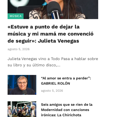
MÚSICA
«Estuve a punto de dejar la
música y mi mamá me convenció
de seguir»: Julieta Venegas
agosto 5, 2026
Julieta Venegas vino a Todo Pasa a hablar sobre
su libro y su último disco,…
“Al amor se entra a perder”:
GABRIEL ROLÓN
agosto 5, 2026
Seis amigos que se ríen de la
Modernidad con canciones
irónicas: La Chirichota