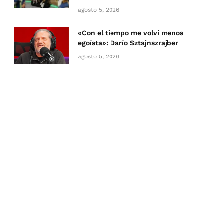
agosto 5, 2026
«Con el tiempo me volví menos
egoísta»: Darío Sztajnszrajber
agosto 5, 2026