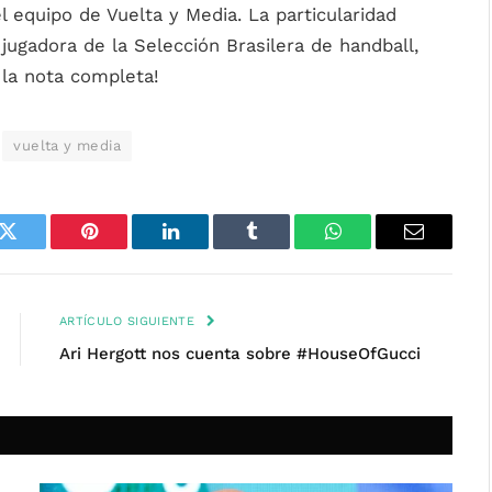
 equipo de Vuelta y Media. La particularidad
 jugadora de la Selección Brasilera de handball,
 la nota completa!
vuelta y media
k
Twitter
Pinterest
LinkedIn
Tumblr
WhatsApp
Email
ARTÍCULO SIGUIENTE
Ari Hergott nos cuenta sobre #HouseOfGucci