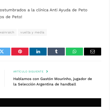
ostumbrados a la clínica Anti Ayuda de Peto
os de Peto!
wainraich
vuelta y media
k
Twitter
Pinterest
LinkedIn
Tumblr
WhatsApp
Email
ARTÍCULO SIGUIENTE
Hablamos con Gastón Mourinho, jugador de
la Selección Argentina de handball