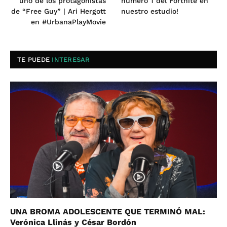
uno de los protagonistas
número 1 del Fortnite en
de “Free Guy” | Ari Hergott
nuestro estudio!
en #UrbanaPlayMovie
TE PUEDE
INTERESAR
UNA BROMA ADOLESCENTE QUE TERMINÓ MAL:
Verónica Llinás y César Bordón