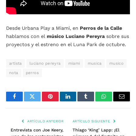
Desde Urbana Play a Miami, en
Perros de la Calle
hablamos con el
músico Luciano Pereyra
sobre sus
proyectos y el estreno en el Luna Park de octubre.
artista
luciano pereyra
miami
musica
musico
nota
perros
Facebook
Twitter
Pinterest
LinkedIn
Tumblr
WhatsApp
Email
ARTÍCULO ANTERIOR
ARTÍCULO SIGUIENTE
Entrevista con Joe Keery,
Thiago ‘King’ Lapp: ¡El