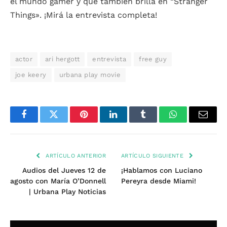
el mundo gamer y que también brilla en “Stranger
Things». ¡Mirá la entrevista completa!
actor
ari hergott
entrevista
free guy
joe keery
urbana play movie
Facebook
Twitter
Pinterest
LinkedIn
Tumblr
WhatsApp
Email
ARTÍCULO ANTERIOR
ARTÍCULO SIGUIENTE
Audios del Jueves 12 de
¡Hablamos con Luciano
agosto con María O’Donnell
Pereyra desde Miami!
| Urbana Play Noticias