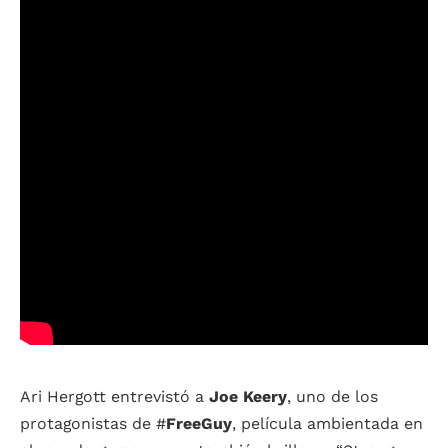
Ari Hergott entrevistó a
Joe Keery
, uno de los
protagonistas de #
FreeGuy
, película ambientada en