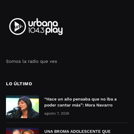
Somos la radio que ves
Seo Google Maps
COFIPOT.COM
LO ÚLTIMO
“Hace un año pensaba que no iba a
poder cantar más”: Mora Navarro
agosto 7, 2026
UNA BROMA ADOLESCENTE QUE