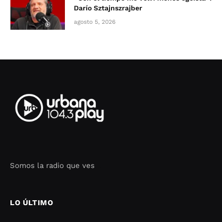
Darío Sztajnszrajber
agosto 5, 2026
Somos la radio que ves
Seo Google Maps
COFIPOT.COM
LO ÚLTIMO