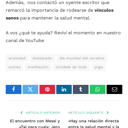
Además, nos contactó un oyente escritor que
remarcó la importancia de rodearse de
vínculos
sanos
para mantener la salud mental.
A vos ¿qué te ayuda? Reviví el momento en nuestro
canal de YouTube
ansiedad
destacado
día mundial del cerebro
estres
meditación
olvidate de todo
yoga
Facebook
Twitter
Pinterest
LinkedIn
Tumblr
WhatsApp
Email
ARTÍCULO ANTERIOR
ARTÍCULO SIGUIENTE
El encuentro con Messi y
«Hay una relación directa
«Tal para cual»: Jero
entre la salud mental y la