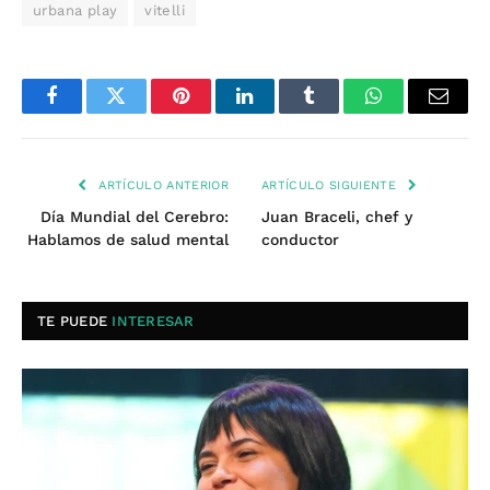
urbana play
vitelli
Facebook
Twitter
Pinterest
LinkedIn
Tumblr
WhatsApp
Email
ARTÍCULO ANTERIOR
ARTÍCULO SIGUIENTE
Día Mundial del Cerebro:
Juan Braceli, chef y
Hablamos de salud mental
conductor
TE PUEDE
INTERESAR