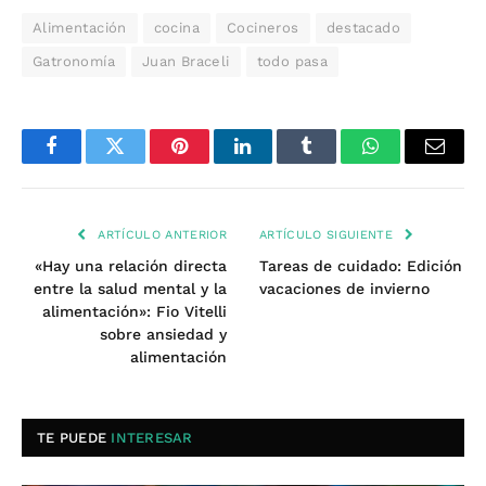
Alimentación
cocina
Cocineros
destacado
Gatronomía
Juan Braceli
todo pasa
Facebook
Twitter
Pinterest
LinkedIn
Tumblr
WhatsApp
Email
ARTÍCULO ANTERIOR
ARTÍCULO SIGUIENTE
«Hay una relación directa
Tareas de cuidado: Edición
entre la salud mental y la
vacaciones de invierno
alimentación»: Fio Vitelli
sobre ansiedad y
alimentación
TE PUEDE
INTERESAR