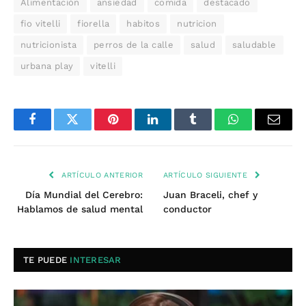
Alimentación
ansiedad
comida
destacado
fio vitelli
fiorella
habitos
nutricion
nutricionista
perros de la calle
salud
saludable
urbana play
vitelli
Facebook
Twitter
Pinterest
LinkedIn
Tumblr
WhatsApp
Email
ARTÍCULO ANTERIOR
ARTÍCULO SIGUIENTE
Día Mundial del Cerebro:
Juan Braceli, chef y
Hablamos de salud mental
conductor
TE PUEDE
INTERESAR