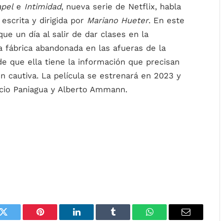
pel
e
Intimidad
, nueva serie de Netflix, habla
 escrita y dirigida por
Mariano Hueter
. En este
ue un día al salir de dar clases en la
a fábrica abandonada en las afueras de la
e que ella tiene la información que precisan
en cautiva. La película se estrenará en 2023 y
cio Paniagua y Alberto Ammann.
k
Twitter
Pinterest
LinkedIn
Tumblr
WhatsApp
Email