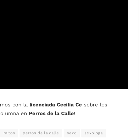
amos con la
licenciada Cecilia Ce
sobre los
 columna en
Perros de la Calle
!
mitos
perros de la calle
sexo
sexologa