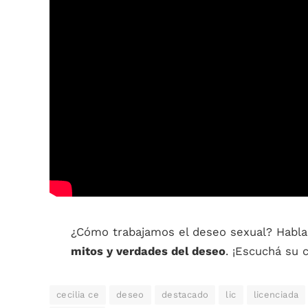
¿Cómo trabajamos el deseo sexual? Habl
mitos y verdades del deseo
. ¡Escuchá su
cecilia ce
deseo
destacado
lic
licenciada