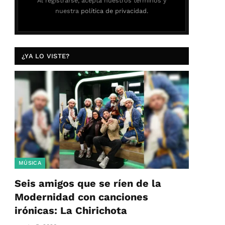
Al registrarse, acepta nuestros términos y
nuestra
política de privacidad.
¿YA LO VISTE?
MÚSICA
Seis amigos que se ríen de la
Modernidad con canciones
irónicas: La Chirichota