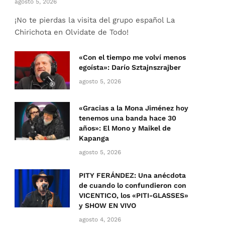
agosto 5, 2026
¡No te pierdas la visita del grupo español La
Chirichota en Olvidate de Todo!
«Con el tiempo me volví menos
egoísta»: Darío Sztajnszrajber
agosto 5, 2026
«Gracias a la Mona Jiménez hoy
tenemos una banda hace 30
años»: El Mono y Maikel de
Kapanga
agosto 5, 2026
PITY FERÁNDEZ: Una anécdota
de cuando lo confundieron con
VICENTICO, los «PITI-GLASSES»
y SHOW EN VIVO
agosto 4, 2026