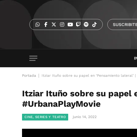
SUSCRIBIT
I
|
Portada
Itziar Ituño sobre su papel en ‘Pensamiento lateral’
Itziar Ituño sobre su papel 
#UrbanaPlayMovie
junio 14, 2022
CINE, SERIES Y TEATRO