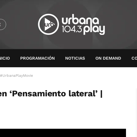
E
NICIO
PROGRAMACIÓN
NOTICIAS
ON DEMAND
C
 | #UrbanaPlayMovie
en ‘Pensamiento lateral’ |