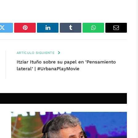
k
Twitter
Pinterest
LinkedIn
Tumblr
WhatsApp
Email
ARTÍCULO SIGUIENTE
Itziar Ituño sobre su papel en ‘Pensamiento
lateral’ | #UrbanaPlayMovie