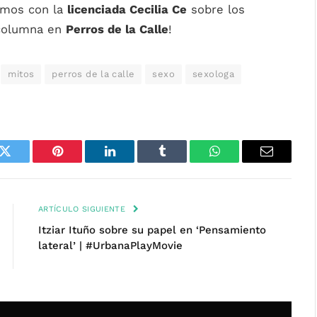
amos con la
licenciada Cecilia Ce
sobre los
 columna en
Perros de la Calle
!
mitos
perros de la calle
sexo
sexologa
k
Twitter
Pinterest
LinkedIn
Tumblr
WhatsApp
Email
ARTÍCULO SIGUIENTE
Itziar Ituño sobre su papel en ‘Pensamiento
lateral’ | #UrbanaPlayMovie