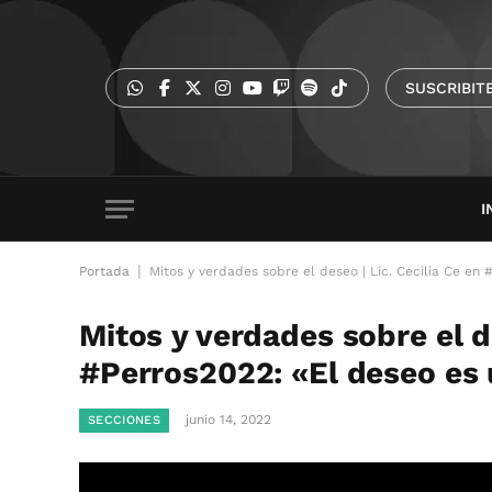
SUSCRIBIT
I
|
Portada
Mitos y verdades sobre el deseo | Lic. Cecilia Ce en
Mitos y verdades sobre el de
#Perros2022: «El deseo es 
junio 14, 2022
SECCIONES