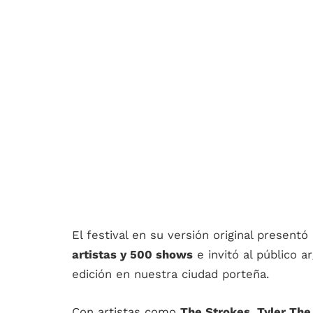
El festival en su versión original present
artistas y 500 shows
e invitó al público a
edición en nuestra ciudad porteña.
Con artistas como
The Strokes, Tyler The