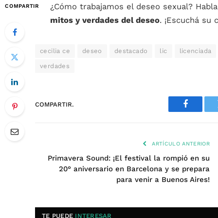
¿Cómo trabajamos el deseo sexual? Habl
COMPARTIR
mitos y verdades del deseo
. ¡Escuchá su
cecilia ce
deseo
destacado
lic
licenciada
verdades
COMPARTIR.
Faceboo
ARTÍCULO ANTERIOR
Primavera Sound: ¡El festival la rompió en su
20° aniversario en Barcelona y se prepara
para venir a Buenos Aires!
TE PUEDE
INTERESAR