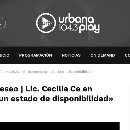
E
NICIO
PROGRAMACIÓN
NOTICIAS
ON DEMAND
C
 #Perros2022: «El deseo es un estado de disponibilidad»
seo | Lic. Cecilia Ce en
un estado de disponibilidad»