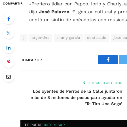
«Prefiero lidiar con Pappo, Iorio y Charly, 
COMPARTIR
dijo
José Palazzo
. El gestor cultural y p
contó un sinfín de anécdotas con músicos 
}
argentina
charly garcia
destacado
jose p
COMPARTIR.
Faceboo
ARTÍCULO ANTERIOR
Los oyentes de Perros de la Calle juntaron
más de 8 millones de pesos para ayudar en
‘Te Tiro Una Soga’
TE PUEDE
INTERESAR