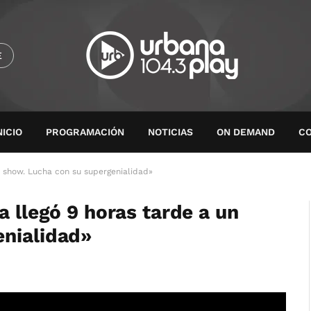
E
NICIO
PROGRAMACIÓN
NOTICIAS
ON DEMAND
C
n show. Lucha con su supergenialidad»
a llegó 9 horas tarde a un
enialidad»