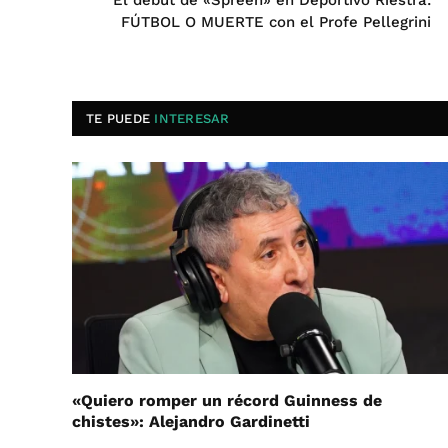
El debut de «Spreen» en Deportivo Riestra:
FÚTBOL O MUERTE con el Profe Pellegrini
TE PUEDE
INTERESAR
«Quiero romper un récord Guinness de
chistes»: Alejandro Gardinetti