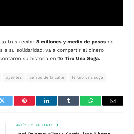
lo tras recibir
8 millones y medio de pesos
de
s a su solidaridad, va a compartir el dinero
contaron su historia en
Te Tiro Una Soga.
oyentes
perros de la calle
te tiro una soga
k
Twitter
Pinterest
LinkedIn
Tumblr
WhatsApp
Email
ARTÍCULO SIGUIENTE