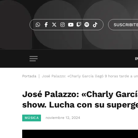
SUSCRIBIT
I
|
Portada
José Palazzo: «Charly García llegó 9 horas tarde a u
José Palazzo: «Charly Garcí
show. Lucha con su superg
noviembre 12, 2024
MÚSICA