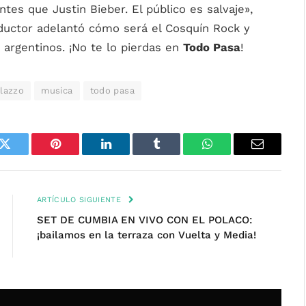
antes que Justin Bieber. El público es salvaje»,
roductor adelantó cómo será el Cosquín Rock y
argentinos. ¡No te lo pierdas en
Todo Pasa
!
alazzo
musica
todo pasa
k
Twitter
Pinterest
LinkedIn
Tumblr
WhatsApp
Email
ARTÍCULO SIGUIENTE
SET DE CUMBIA EN VIVO CON EL POLACO:
¡bailamos en la terraza con Vuelta y Media!