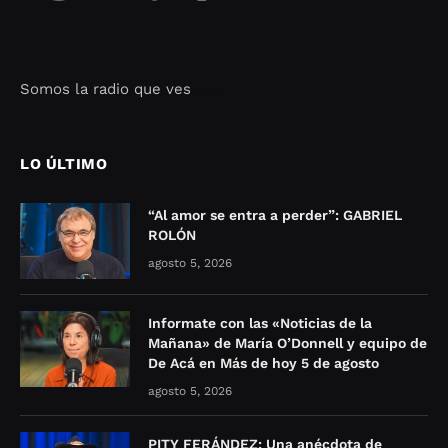
Somos la radio que ves
Seo Google Maps
COFIPOT.COM
LO ÚLTIMO
“Al amor se entra a perder”: GABRIEL
ROLÓN
agosto 5, 2026
Informate con las «Noticias de la
Mañana» de María O’Donnell y equipo de
De Acá en Más de hoy 5 de agosto
agosto 5, 2026
PITY FERÁNDEZ: Una anécdota de