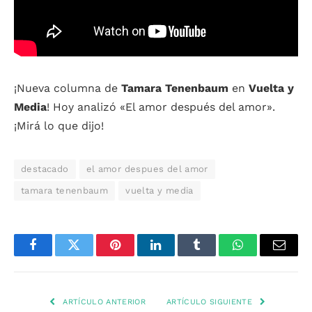
¡Nueva columna de
Tamara Tenenbaum
en
Vuelta y
Media
! Hoy analizó «El amor después del amor».
¡Mirá lo que dijo!
destacado
el amor despues del amor
tamara tenenbaum
vuelta y media
Facebook
Twitter
Pinterest
LinkedIn
Tumblr
WhatsApp
Email
ARTÍCULO ANTERIOR
ARTÍCULO SIGUIENTE