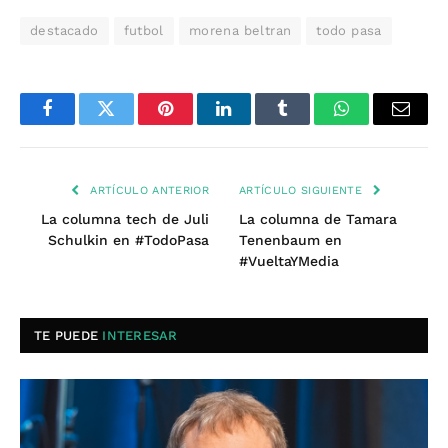
destacado
futbol
morena beltran
todo pasa
Facebook
Twitter
Pinterest
LinkedIn
Tumblr
WhatsApp
Email
ARTÍCULO ANTERIOR
ARTÍCULO SIGUIENTE
La columna tech de Juli
La columna de Tamara
Schulkin en #TodoPasa
Tenenbaum en
#VueltaYMedia
TE PUEDE
INTERESAR