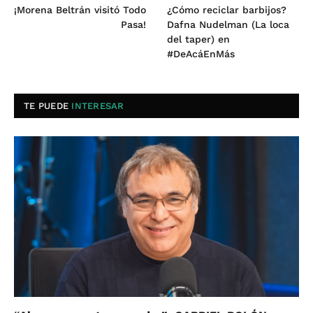
¡Morena Beltrán visitó Todo
¿Cómo reciclar barbijos?
Pasa!
Dafna Nudelman (La loca
del taper) en
#DeAcáEnMás
TE PUEDE
INTERESAR