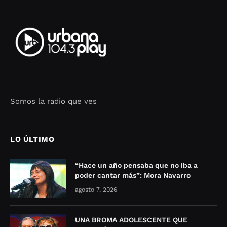
Somos la radio que ves
Seo Google Maps
COFIPOT.COM
LO ÚLTIMO
“Hace un año pensaba que no iba a
poder cantar más”: Mora Navarro
agosto 7, 2026
UNA BROMA ADOLESCENTE QUE