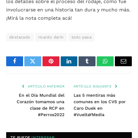
los detalles sobre el proceso del rodaje, cómo fue
involucrarse en una historia tan dura y mucho más.
¡Mirá la nota completa acá!
destacado
ricardo darin
todo pasa
Facebook
Twitter
Pinterest
LinkedIn
Tumblr
WhatsApp
Email
ARTÍCULO ANTERIOR
ARTÍCULO SIGUIENTE
En el Día Mundial del
Las 5 mentiras más
Corazón tomamos una
comunes en los CVS por
clase de RCP en
Caro Duek en
#Perros2022
#VueltaYMedia
TE PUEDE
INTERESAR