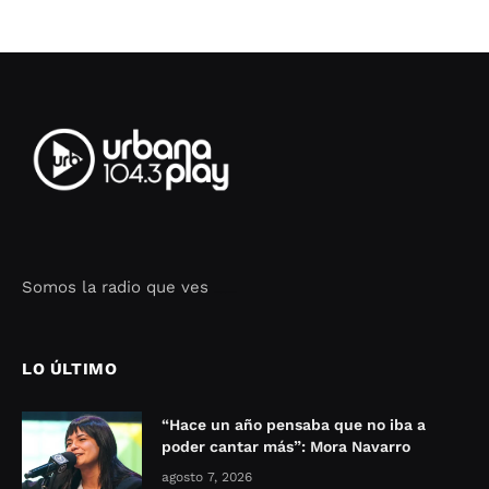
Somos la radio que ves
Seo Google Maps
COFIPOT.COM
LO ÚLTIMO
“Hace un año pensaba que no iba a
poder cantar más”: Mora Navarro
agosto 7, 2026