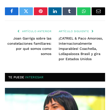
Facebook
Twitter
Pinterest
LinkedIn
Tumblr
WhatsApp
Email
ARTÍCULO ANTERIOR
ARTÍCULO SIGUIENTE
Joan Garriga sobre las
¡CA7RIEL & Paco Amoroso,
constelaciones familiares:
internacionalmente
por qué somos como
imparables! Coachella,
somos
Lollapalooza Brasil y gira
por Estados Unidos
TE PUEDE
INTERESAR