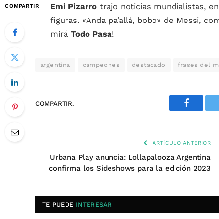
Emi Pizarro
trajo noticias mundialistas, en
COMPARTIR
figuras. «Anda pa’allá, bobo» de Messi, c
mirá
Todo Pasa
!
argentina
campeones
destacado
frases del m
COMPARTIR.
Faceboo
ARTÍCULO ANTERIOR
Urbana Play anuncia: Lollapalooza Argentina
confirma los Sideshows para la edición 2023
TE PUEDE
INTERESAR