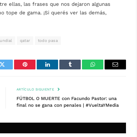
tre ellas, las frases que nos dejaron algunas
omo tope de gama. ¡Si querés ver las demás,
undial
qatar
todo pasa
k
Twitter
Pinterest
LinkedIn
Tumblr
WhatsApp
Email
ARTÍCULO SIGUIENTE
FÚTBOL O MUERTE con Facundo Pastor: una
final no se gana con penales | #VueltaYMedia