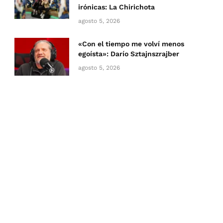
irónicas: La Chirichota
agosto 5, 2026
«Con el tiempo me volví menos
egoísta»: Darío Sztajnszrajber
agosto 5, 2026