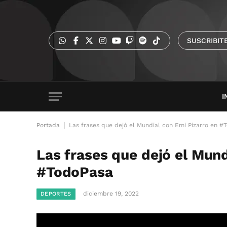
SUSCRIBIT
I
|
Portada
Las frases que dejó el Mundial con Emi Pizarro en #
Las frases que dejó el Mund
#TodoPasa
diciembre 19, 2022
DEPORTES