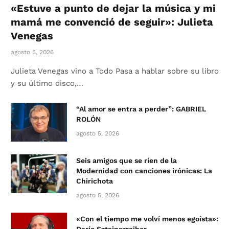
«Estuve a punto de dejar la música y mi
mamá me convenció de seguir»: Julieta
Venegas
agosto 5, 2026
Julieta Venegas vino a Todo Pasa a hablar sobre su libro
y su último disco,…
“Al amor se entra a perder”: GABRIEL
ROLÓN
agosto 5, 2026
Seis amigos que se ríen de la
Modernidad con canciones irónicas: La
Chirichota
agosto 5, 2026
«Con el tiempo me volví menos egoísta»: