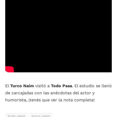
El
Turco Naím
visitó a
Todo Pasa
. El estudio se llenó
de carcajadas con las anécdotas del actor y
humorista, ¡tenés que ver la nota completa!
todo pasa
turco naim