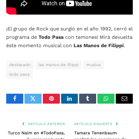
¡El grupo de Rock que surgió en el año 1992, cerró el
programa de
Todo Pasa
con temones! Mirá devuelta
éste momento musical con
Las Manos de Filippi
.
destacado
las manos de filippi
musica
todo pasa
Facebook
Twitter
Pinterest
LinkedIn
Tumblr
WhatsApp
Email
ARTÍCULO ANTERIOR
ARTÍCULO SIGUIENTE
Turco Naím en #TodoPasa,
Tamara Tenenbaum