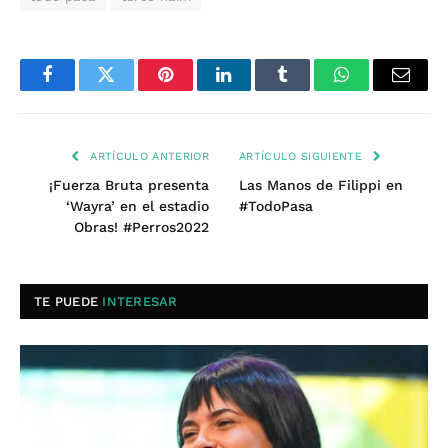
Facebook
Twitter
Pinterest
LinkedIn
Tumblr
WhatsApp
Email
ARTÍCULO ANTERIOR
ARTÍCULO SIGUIENTE
¡Fuerza Bruta presenta
Las Manos de Filippi en
‘Wayra’ en el estadio
#TodoPasa
Obras! #Perros2022
TE PUEDE
INTERESAR