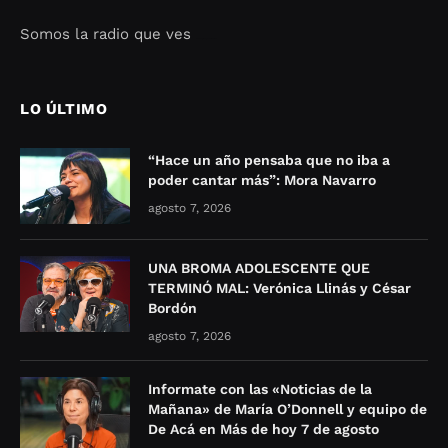
Somos la radio que ves
Seo Google Maps
COFIPOT.COM
LO ÚLTIMO
“Hace un año pensaba que no iba a
poder cantar más”: Mora Navarro
agosto 7, 2026
UNA BROMA ADOLESCENTE QUE
TERMINÓ MAL: Verónica Llinás y César
Bordón
agosto 7, 2026
Informate con las «Noticias de la
Mañana» de María O’Donnell y equipo de
De Acá en Más de hoy 7 de agosto