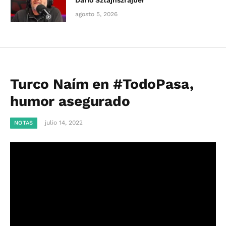
Darío Sztajnszrajber
agosto 5, 2026
Turco Naím en #TodoPasa,
humor asegurado
julio 14, 2022
NOTAS