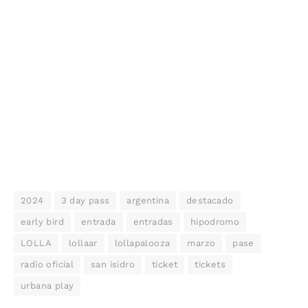
2024
3 day pass
argentina
destacado
early bird
entrada
entradas
hipodromo
LOLLA
lollaar
lollapalooza
marzo
pase
radio oficial
san isidro
ticket
tickets
urbana play