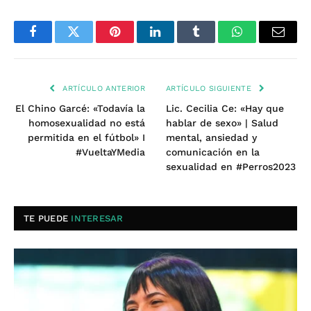
Facebook
Twitter
Pinterest
LinkedIn
Tumblr
WhatsApp
Email
ARTÍCULO ANTERIOR
ARTÍCULO SIGUIENTE
El Chino Garcé: «Todavía la
Lic. Cecilia Ce: «Hay que
homosexualidad no está
hablar de sexo» | Salud
permitida en el fútbol» I
mental, ansiedad y
#VueltaYMedia
comunicación en la
sexualidad en #Perros2023
TE PUEDE
INTERESAR