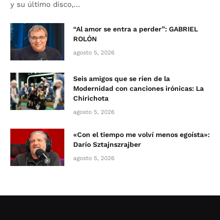
y su último disco,…
“Al amor se entra a perder”: GABRIEL
ROLÓN
agosto 5, 2026
Seis amigos que se ríen de la
Modernidad con canciones irónicas: La
Chirichota
agosto 5, 2026
«Con el tiempo me volví menos egoísta»:
Darío Sztajnszrajber
agosto 5, 2026