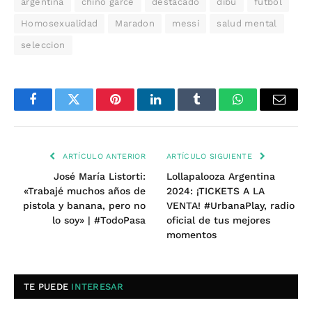
argentina
chino garcé
destacado
dibu
futbol
Homosexualidad
Maradon
messi
salud mental
seleccion
Facebook
Twitter
Pinterest
LinkedIn
Tumblr
WhatsApp
Email
ARTÍCULO ANTERIOR
ARTÍCULO SIGUIENTE
José María Listorti:
Lollapalooza Argentina
«Trabajé muchos años de
2024: ¡TICKETS A LA
pistola y banana, pero no
VENTA! #UrbanaPlay, radio
lo soy» | #TodoPasa
oficial de tus mejores
momentos
TE PUEDE
INTERESAR