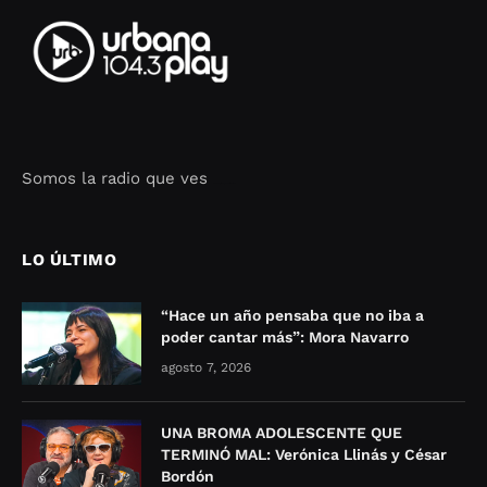
Somos la radio que ves
Seo Google Maps
COFIPOT.COM
LO ÚLTIMO
“Hace un año pensaba que no iba a
poder cantar más”: Mora Navarro
agosto 7, 2026
UNA BROMA ADOLESCENTE QUE
TERMINÓ MAL: Verónica Llinás y César
Bordón