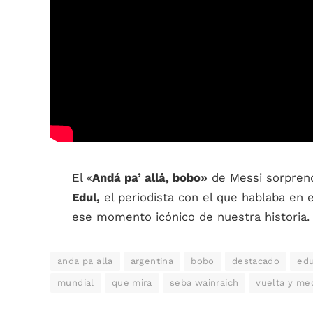
El «
Andá pa’ allá, bobo»
de Messi sorprend
Edul,
el periodista con el que hablaba en
ese momento icónico de nuestra historia.
anda pa alla
argentina
bobo
destacado
edu
mundial
que mira
seba wainraich
vuelta y me