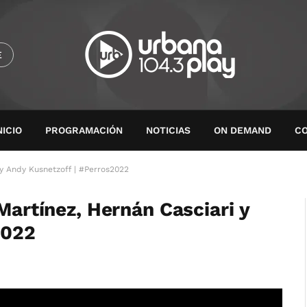
E
NICIO
PROGRAMACIÓN
NOTICIAS
ON DEMAND
C
 y Andy Kusnetzoff | #Perros2022
 Martínez, Hernán Casciari y
2022