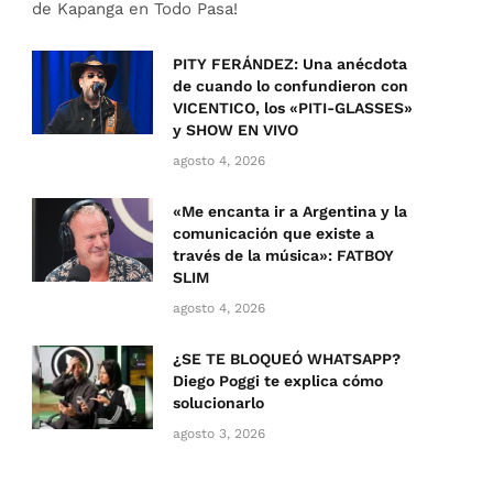
de Kapanga en Todo Pasa!
PITY FERÁNDEZ: Una anécdota
de cuando lo confundieron con
VICENTICO, los «PITI-GLASSES»
y SHOW EN VIVO
agosto 4, 2026
«Me encanta ir a Argentina y la
comunicación que existe a
través de la música»: FATBOY
SLIM
agosto 4, 2026
¿SE TE BLOQUEÓ WHATSAPP?
Diego Poggi te explica cómo
solucionarlo
agosto 3, 2026