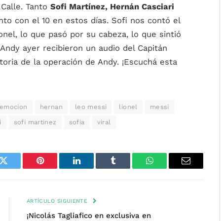
 Calle. Tanto
Sofi Martínez, Hernán Casciari
o con el 10 en estos días. Sofi nos contó el
onel, lo que pasó por su cabeza, lo que sintió
 Andy ayer recibieron un audio del Capitán
istoria de la operación de Andy. ¡Escuchá esta
emocion
hernan
leo messi
lionel
messi
i
sofi martinez
sofia
viral
k
Twitter
Pinterest
LinkedIn
Tumblr
WhatsApp
Email
ARTÍCULO SIGUIENTE
¡Nicolás Tagliafico en exclusiva en