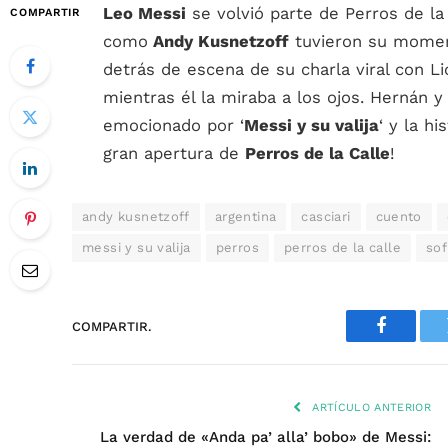
Leo Messi
se volvió parte de Perros de la
COMPARTIR
como
Andy Kusnetzoff
tuvieron su moment
detrás de escena de su charla viral con Li
mientras él la miraba a los ojos. Hernán y
emocionado por ‘
Messi y su valija
‘ y la h
gran apertura de
Perros de la Calle
!
andy kusnetzoff
argentina
casciari
cuento
messi y su valija
perros
perros de la calle
sof
COMPARTIR.
Faceboo
ARTÍCULO ANTERIOR
La verdad de «Anda pa’ alla’ bobo» de Messi: