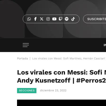
SUSCRIBIT
I
|
Portada
Los virales con Messi: Sofi Martínez, Hernán Casciari
Los virales con Messi: Sofi
Andy Kusnetzoff | #Perros
diciembre 23, 2022
SECCIONES