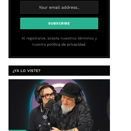
Al registrarse, acepta nuestros términos y
nuestra
política de privacidad.
¿YA LO VISTE?