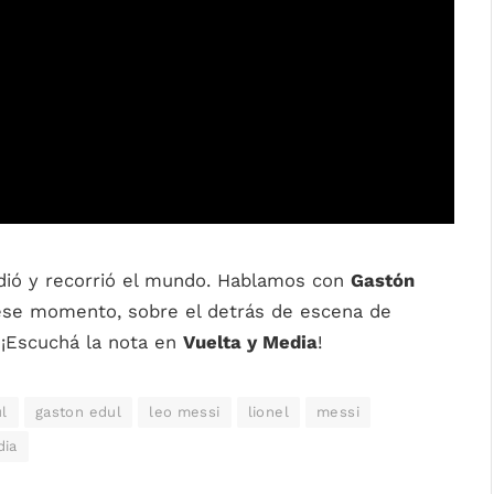
ió y recorrió el mundo. Hablamos con
Gastón
 ese momento, sobre el detrás de escena de
 ¡Escuchá la nota en
Vuelta y Media
!
l
gaston edul
leo messi
lionel
messi
dia