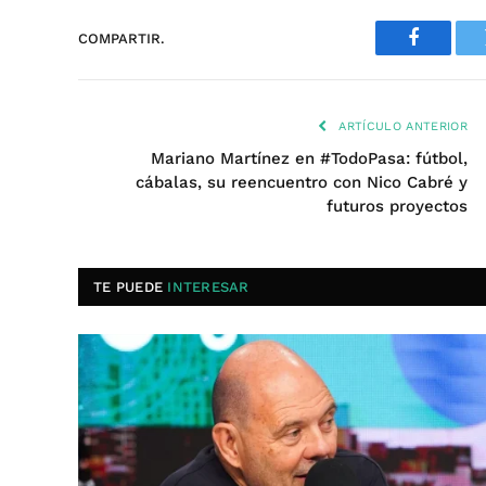
COMPARTIR.
Faceboo
ARTÍCULO ANTERIOR
Mariano Martínez en #TodoPasa: fútbol,
cábalas, su reencuentro con Nico Cabré y
futuros proyectos
TE PUEDE
INTERESAR