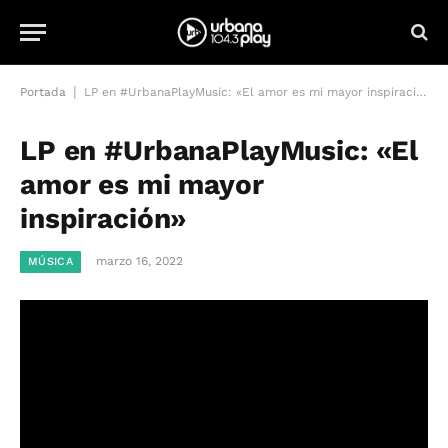
|
Portada
LP en #UrbanaPlayMusic: «El amor es mi mayor inspiración»
LP en #UrbanaPlayMusic: «El
amor es mi mayor
inspiración»
marzo 16, 2022
MÚSICA