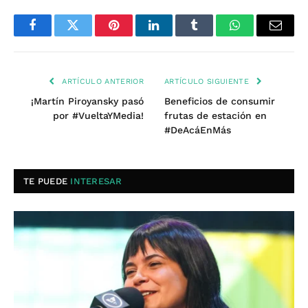
Facebook
Twitter
Pinterest
LinkedIn
Tumblr
WhatsApp
Email
ARTÍCULO ANTERIOR
ARTÍCULO SIGUIENTE
¡Martín Piroyansky pasó
Beneficios de consumir
por #VueltaYMedia!
frutas de estación en
#DeAcáEnMás
TE PUEDE
INTERESAR