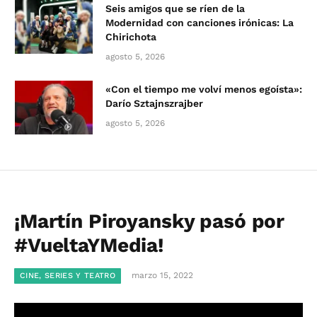
Seis amigos que se ríen de la
Modernidad con canciones irónicas: La
Chirichota
agosto 5, 2026
«Con el tiempo me volví menos egoísta»:
Darío Sztajnszrajber
agosto 5, 2026
¡Martín Piroyansky pasó por
#VueltaYMedia!
marzo 15, 2022
CINE, SERIES Y TEATRO