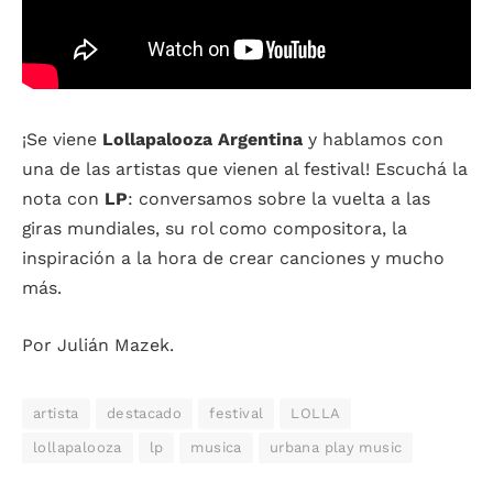
¡Se viene
Lollapalooza Argentina
y hablamos con
una de las artistas que vienen al festival! Escuchá la
nota con
LP
: conversamos sobre la vuelta a las
giras mundiales, su rol como compositora, la
inspiración a la hora de crear canciones y mucho
más.
Por Julián Mazek.
artista
destacado
festival
LOLLA
lollapalooza
lp
musica
urbana play music