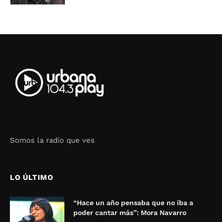
Somos la radio que ves
Seo Google Maps
COFIPOT.COM
LO ÚLTIMO
“Hace un año pensaba que no iba a
poder cantar más”: Mora Navarro