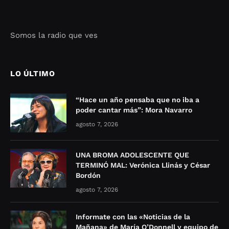
Somos la radio que ves
Seo Google Maps
COFIPOT.COM
LO ÚLTIMO
“Hace un año pensaba que no iba a
poder cantar más”: Mora Navarro
agosto 7, 2026
UNA BROMA ADOLESCENTE QUE
TERMINÓ MAL: Verónica Llinás y César
Bordón
agosto 7, 2026
Informate con las «Noticias de la
Mañana» de María O’Donnell y equipo de