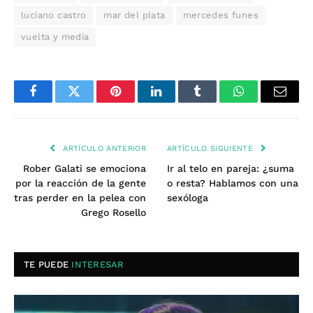
luciano castro
mar del plata
mercedes funes
vuelta y media
Facebook
Twitter
Pinterest
LinkedIn
Tumblr
WhatsApp
Email
ARTÍCULO ANTERIOR
ARTÍCULO SIGUIENTE
Rober Galati se emociona
Ir al telo en pareja: ¿suma
por la reacción de la gente
o resta? Hablamos con una
tras perder en la pelea con
sexóloga
Grego Rosello
TE PUEDE
INTERESAR