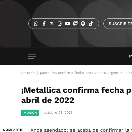
SUSCRIBIT
I
|
Portada
¡Metallica confirma fecha para venir a Argentina! 30 
¡Metallica confirma fecha p
abril de 2022
octubre 25, 2021
MÚSICA
Andá agendado: se acaba de confirmar la
COMPARTIR