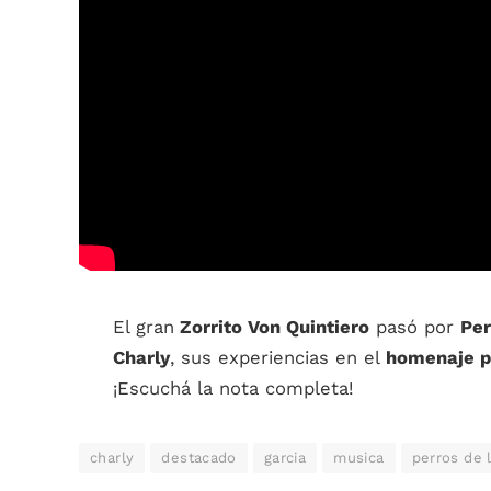
El gran
Zorrito Von Quintiero
pasó por
Per
Charly
, sus experiencias en el
homenaje p
¡Escuchá la nota completa!
charly
destacado
garcia
musica
perros de l