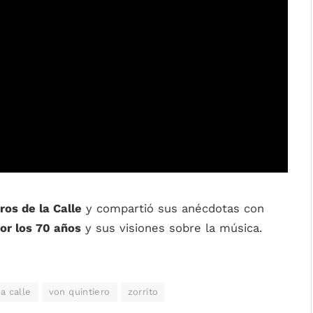
ros de la Calle
y compartió sus anécdotas con
or los 70 años
y sus visiones sobre la música.
a calle
von quintiero
zorrito