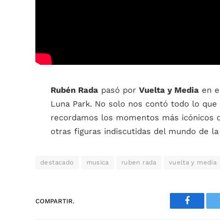
Rubén Rada
pasó por
Vuelta y Media
en el
Luna Park. No solo nos contó todo lo que
recordamos los momentos más icónicos qu
otras figuras indiscutidas del mundo de la
destacado
musica
ruben rada
vuelta y media
COMPARTIR.
Faceboo