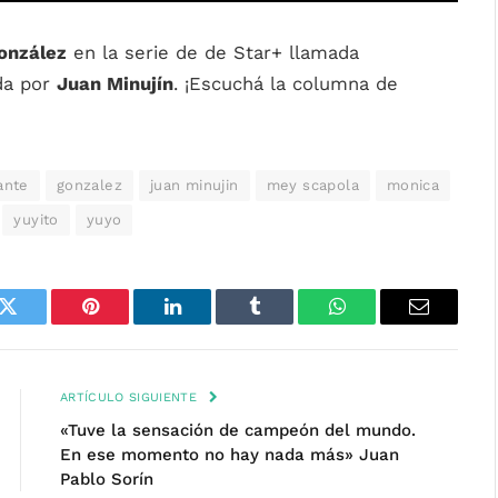
onzález
en la serie de de Star+ llamada
da por
Juan Minujín
. ¡Escuchá la columna de
ante
gonzalez
juan minujin
mey scapola
monica
yuyito
yuyo
k
Twitter
Pinterest
LinkedIn
Tumblr
WhatsApp
Email
ARTÍCULO SIGUIENTE
«Tuve la sensación de campeón del mundo.
En ese momento no hay nada más» Juan
Pablo Sorín