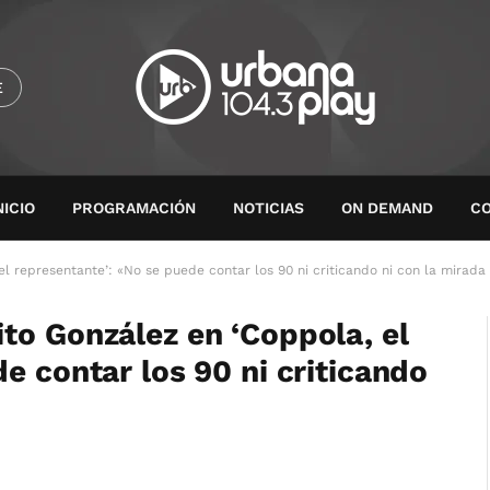
E
NICIO
PROGRAMACIÓN
NOTICIAS
ON DEMAND
C
l representante’: «No se puede contar los 90 ni criticando ni con la mirada
to González en ‘Coppola, el
e contar los 90 ni criticando