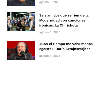
agosto 5, 2026
Seis amigos que se ríen de la
Modernidad con canciones
irónicas: La Chirichota
agosto 5, 2026
«Con el tiempo me volví menos
egoísta»: Darío Sztajnszrajber
agosto 5, 2026