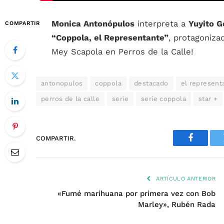
Monica Antonópulos
interpreta a
Yuyito G
COMPARTIR
“Coppola, el Representante”
, protagoniza
Mey Scapola en Perros de la Calle!
antonopulos
coppola
destacado
el represent
perros de la calle
serie
serie coppola
star +
COMPARTIR.
Faceboo
ARTÍCULO ANTERIOR
«Fumé marihuana por primera vez con Bob
Marley», Rubén Rada