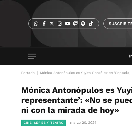
SUSCRIBIT
I
|
Portada
Mónica Antonópulos es Yuyito González en ‘Coppola, e
Mónica Antonópulos es Yuyi
representante’: «No se pued
ni con la mirada de hoy»
marzo 20, 2024
CINE, SERIES Y TEATRO