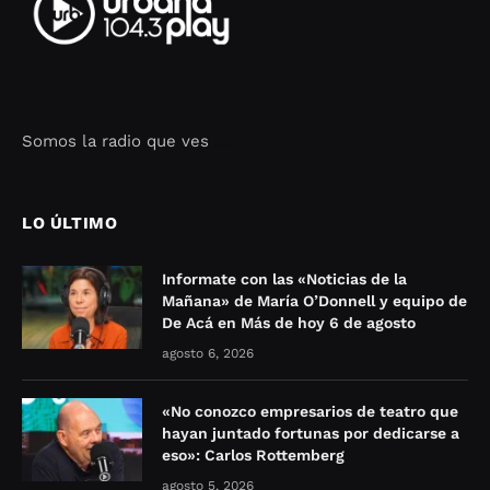
Somos la radio que ves
Seo Google Maps
COFIPOT.COM
LO ÚLTIMO
Informate con las «Noticias de la
Mañana» de María O’Donnell y equipo de
De Acá en Más de hoy 6 de agosto
agosto 6, 2026
«No conozco empresarios de teatro que
hayan juntado fortunas por dedicarse a
eso»: Carlos Rottemberg
agosto 5, 2026