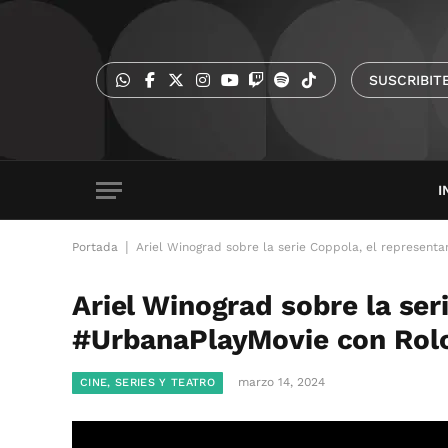
SUSCRIBIT
I
|
Portada
Ariel Winograd sobre la serie Coppola, el represent
Ariel Winograd sobre la ser
#UrbanaPlayMovie con Rolo
marzo 14, 2024
CINE, SERIES Y TEATRO