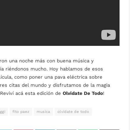
on una noche más con buena música y
día riéndonos mucho. Hoy hablamos de esos
ícula, como poner una pava eléctrica sobre
res citas del mundo y disfrutamos de la magia
¡Reviví acá esta edición de
Olvidate De Todo
!
ggi
fito paez
musica
olvidate de todo