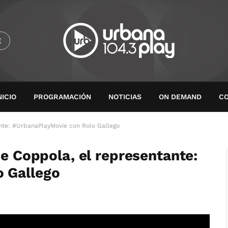
E
NICIO
PROGRAMACIÓN
NOTICIAS
ON DEMAND
C
ante: #UrbanaPlayMovie con Rolo Gallego
ie Coppola, el representante:
 Gallego