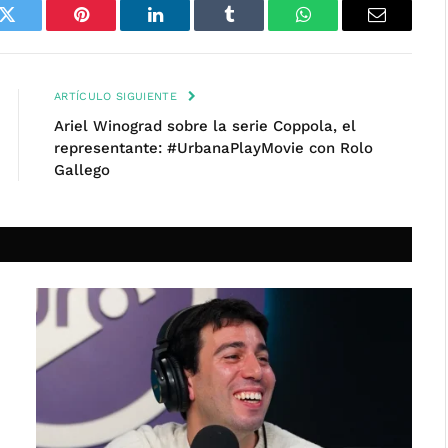
k
Twitter
Pinterest
LinkedIn
Tumblr
WhatsApp
Email
ARTÍCULO SIGUIENTE
Ariel Winograd sobre la serie Coppola, el
representante: #UrbanaPlayMovie con Rolo
Gallego