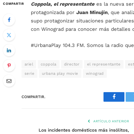
Coppola, el representante
es la nueva ser
COMPARTIR
protagonizada por
Juan Minujín
, que anali
supo protagonizar situaciones particulares
con Winograd para conocer más detalles d
#UrbanaPlay 104.3 FM. Somos la radio que
ariel
coppola
director
el representante
es
serie
urbana play movie
winograd
COMPARTIR.
Faceboo
ARTÍCULO ANTERIOR
Los incidentes domésticos más insólitos,