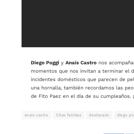
Diego Poggi
y
Anaís Castro
nos acompañar
momentos que nos invitan a terminar el 
incidentes domésticos que parecen de pel
una hornalla, también recordamos las peo
de Fito Paez en el día de su cumpleaños. 
anais castro
Citas fallidas
destacado
diego po