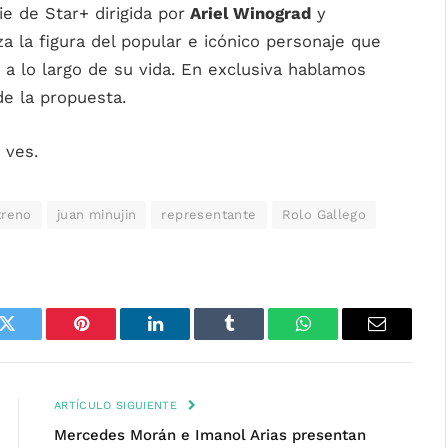
ie de Star+ dirigida por
Ariel Winograd
y
za la figura del popular e icónico personaje que
 a lo largo de su vida. En exclusiva hablamos
e la propuesta.
 ves.
treno
juan minujin
representante
Rolo Gallego
k
Twitter
Pinterest
LinkedIn
Tumblr
WhatsApp
Email
ARTÍCULO SIGUIENTE
Mercedes Morán e Imanol Arias presentan