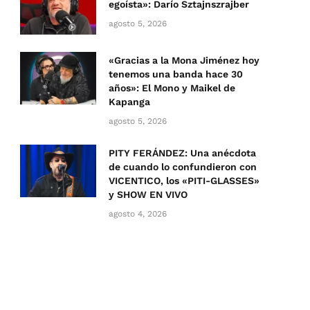
egoísta»: Darío Sztajnszrajber
agosto 5, 2026
«Gracias a la Mona Jiménez hoy
tenemos una banda hace 30
años»: El Mono y Maikel de
Kapanga
agosto 5, 2026
PITY FERÁNDEZ: Una anécdota
de cuando lo confundieron con
VICENTICO, los «PITI-GLASSES»
y SHOW EN VIVO
agosto 4, 2026