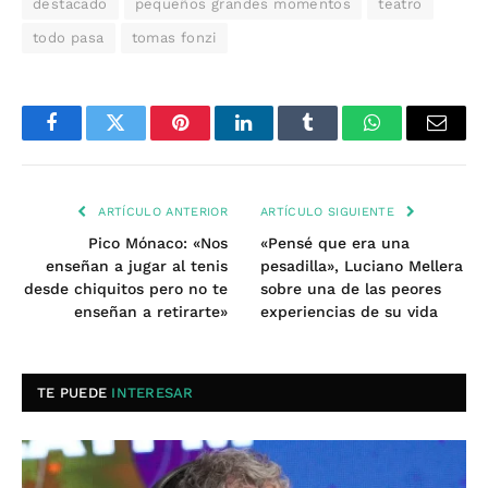
destacado
pequeños grandes momentos
teatro
todo pasa
tomas fonzi
Facebook
Twitter
Pinterest
LinkedIn
Tumblr
WhatsApp
Email
ARTÍCULO ANTERIOR
ARTÍCULO SIGUIENTE
Pico Mónaco: «Nos
«Pensé que era una
enseñan a jugar al tenis
pesadilla», Luciano Mellera
desde chiquitos pero no te
sobre una de las peores
enseñan a retirarte»
experiencias de su vida
TE PUEDE
INTERESAR