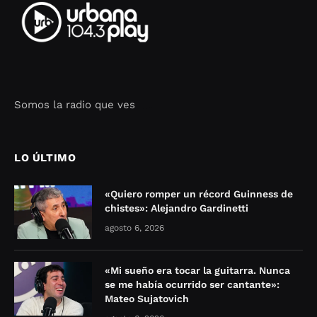
Somos la radio que ves
Seo Google Maps
COFIPOT.COM
LO ÚLTIMO
«Quiero romper un récord Guinness de
chistes»: Alejandro Gardinetti
agosto 6, 2026
«Mi sueño era tocar la guitarra. Nunca
se me había ocurrido ser cantante»:
Mateo Sujatovich