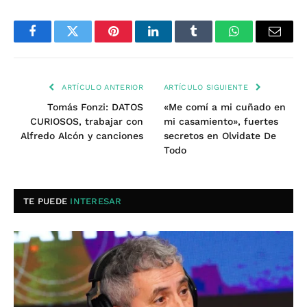
Facebook
Twitter
Pinterest
LinkedIn
Tumblr
WhatsApp
Email
ARTÍCULO ANTERIOR
ARTÍCULO SIGUIENTE
Tomás Fonzi: DATOS
«Me comí a mi cuñado en
CURIOSOS, trabajar con
mi casamiento», fuertes
Alfredo Alcón y canciones
secretos en Olvidate De
Todo
TE PUEDE
INTERESAR