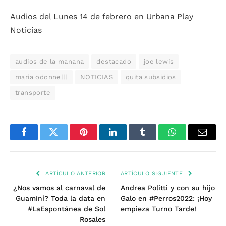
Audios del Lunes 14 de febrero en Urbana Play
Noticias
audios de la manana
destacado
joe lewis
maria odonnelll
NOTICIAS
quita subsidios
transporte
Facebook
Twitter
Pinterest
LinkedIn
Tumblr
WhatsApp
Email
ARTÍCULO ANTERIOR
ARTÍCULO SIGUIENTE
¿Nos vamos al carnaval de
Andrea Politti y con su hijo
Guaminí? Toda la data en
Galo en #Perros2022: ¡Hoy
#LaEspontánea de Sol
empieza Turno Tarde!
Rosales