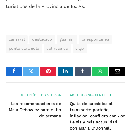
turísticos de la Provincia de Bs. As.
carnaval
destacado
guamini
la espontanea
punto caramelo
sol rosales
viaje
Facebook
Twitter
Pinterest
LinkedIn
Tumblr
WhatsApp
Email
ARTÍCULO ANTERIOR
ARTÍCULO SIGUIENTE
Las recomendaciones de
Quita de subsidios al
Maia Debowicz para el fin
transporte porteño,
de semana
inflación, conflicto con Joe
Lewis y más actualidad
con María O’Donnell