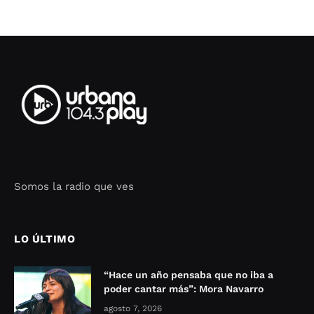
Somos la radio que ves
Seo Google Maps
COFIPOT.COM
LO ÚLTIMO
“Hace un año pensaba que no iba a
poder cantar más”: Mora Navarro
agosto 7, 2026