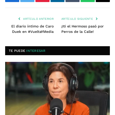
Facebook
Twitter
Pinterest
LinkedIn
Tumblr
WhatsApp
Email
ARTÍCULO ANTERIOR
ARTÍCULO SIGUIENTE
El diario íntimo de Caro
¡Iti el Hermoso pasó por
Duek en #VueltaYMedia
Perros de la Calle!
TE PUEDE
INTERESAR