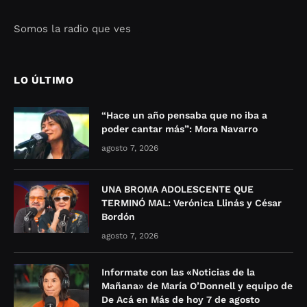
Somos la radio que ves
Seo Google Maps
COFIPOT.COM
LO ÚLTIMO
“Hace un año pensaba que no iba a
poder cantar más”: Mora Navarro
agosto 7, 2026
UNA BROMA ADOLESCENTE QUE
TERMINÓ MAL: Verónica Llinás y César
Bordón
agosto 7, 2026
Informate con las «Noticias de la
Mañana» de María O’Donnell y equipo de
De Acá en Más de hoy 7 de agosto