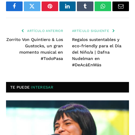
Facebook
Twitter
Pinterest
LinkedIn
Tumblr
WhatsApp
Email
ARTÍCULO ANTERIOR
ARTÍCULO SIGUIENTE
Zorrito Von Quintiero & Los
Regalos sustentables y
Gustocks, un gran
eco-friendly para el Día
momento musical en
del Niño/a | Dafna
#TodoPasa
Nudelman en
#DeAcáEnMás
TE PUEDE
INTERESAR