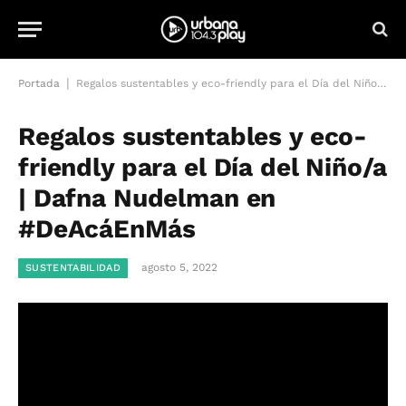
|
Portada
Regalos sustentables y eco-friendly para el Día del Niño/a | Dafna Nudelman en #DeAcáEnMás
Regalos sustentables y eco-
friendly para el Día del Niño/a
| Dafna Nudelman en
#DeAcáEnMás
agosto 5, 2022
SUSTENTABILIDAD