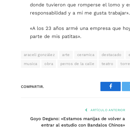
donde tuvieron que romperse el lomo y eso
responsabilidad y a mí me gusta trabajar».
«A los 23 años armé una empresa que hoy s
parte de mis patitas».
araceli gonzález
arte
ceramica
destacado
musica
obra
perros de la calle
teatro
torr
COMPARTIR.
Faceboo
ARTÍCULO ANTERIOR
Goyo Degano: «Estamos manijas de volver a
entrar al estudio con Bandalos Chinos»