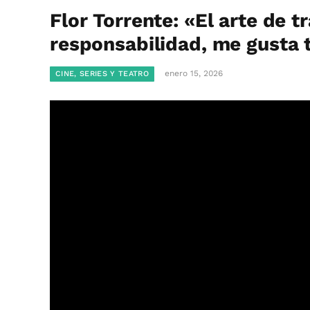
Flor Torrente: «El arte de t
responsabilidad, me gusta 
enero 15, 2026
CINE, SERIES Y TEATRO