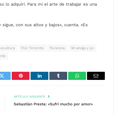
 lo adquirí. Para mí el arte de trabajar es una
igue, con sus altos y bajos», cuenta. «Es
escultura
Flor Torrente
florencia
Mi amiga y yo
ente
k
Twitter
Pinterest
LinkedIn
Tumblr
WhatsApp
Email
ARTÍCULO SIGUIENTE
Sebastián Presta: «Sufrí mucho por amor»