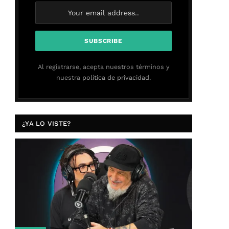
Al registrarse, acepta nuestros términos y
nuestra
política de privacidad.
¿YA LO VISTE?