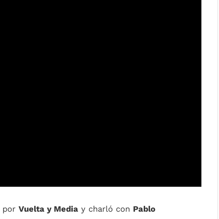
ó por
Vuelta y Media
y charló con
Pablo