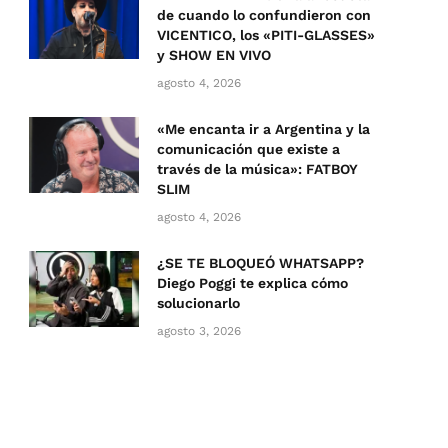
de cuando lo confundieron con
VICENTICO, los «PITI-GLASSES»
y SHOW EN VIVO
agosto 4, 2026
«Me encanta ir a Argentina y la
comunicación que existe a
través de la música»: FATBOY
SLIM
agosto 4, 2026
¿SE TE BLOQUEÓ WHATSAPP?
Diego Poggi te explica cómo
solucionarlo
agosto 3, 2026