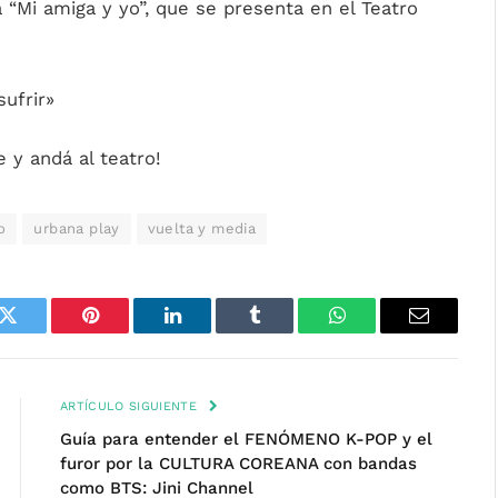
“Mi amiga y yo”, que se presenta en el Teatro
ufrir»
e y andá al teatro!
o
urbana play
vuelta y media
k
Twitter
Pinterest
LinkedIn
Tumblr
WhatsApp
Email
ARTÍCULO SIGUIENTE
Guía para entender el FENÓMENO K-POP y el
furor por la CULTURA COREANA con bandas
como BTS: Jini Channel