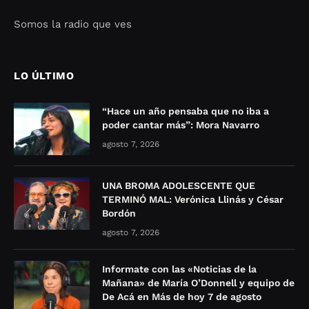
Somos la radio que ves
Seo Google Maps
COFIPOT.COM
LO ÚLTIMO
“Hace un año pensaba que no iba a
poder cantar más”: Mora Navarro
agosto 7, 2026
UNA BROMA ADOLESCENTE QUE
TERMINÓ MAL: Verónica Llinás y César
Bordón
agosto 7, 2026
Informate con las «Noticias de la
Mañana» de María O’Donnell y equipo de
De Acá en Más de hoy 7 de agosto