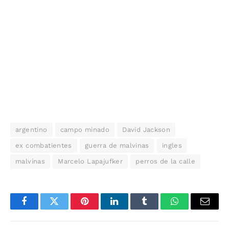
argentino
campo minado
David Jackson
ex combatientes
guerra de malvinas
ingles
malvinas
Marcelo Lapajufker
perros de la calle
Facebook
Twitter
Pinterest
LinkedIn
Tumblr
WhatsApp
Email