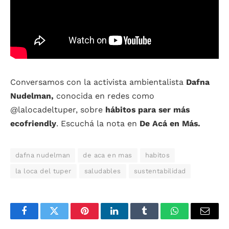
Conversamos con la activista ambientalista
Dafna
Nudelman,
conocida en redes como
@lalocadeltuper, sobre
hábitos para ser más
ecofriendly
. Escuchá la nota en
De Acá en Más.
dafna nudelman
de aca en mas
habitos
la loca del tuper
saludables
sustentabilidad
Facebook
Twitter
Pinterest
LinkedIn
Tumblr
WhatsApp
Email