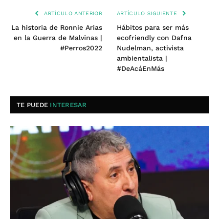
ARTÍCULO ANTERIOR
ARTÍCULO SIGUIENTE
La historia de Ronnie Arias
Hábitos para ser más
en la Guerra de Malvinas |
ecofriendly con Dafna
#Perros2022
Nudelman, activista
ambientalista |
#DeAcáEnMás
TE PUEDE
INTERESAR