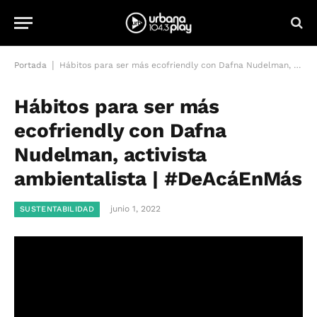
|
Portada
Hábitos para ser más ecofriendly con Dafna Nudelman, activista ambientalista | #DeAcáEnMás
Hábitos para ser más
ecofriendly con Dafna
Nudelman, activista
ambientalista | #DeAcáEnMás
junio 1, 2022
SUSTENTABILIDAD