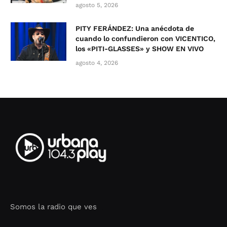
agosto 5, 2026
PITY FERÁNDEZ: Una anécdota de
cuando lo confundieron con VICENTICO,
los «PITI-GLASSES» y SHOW EN VIVO
agosto 4, 2026
Somos la radio que ves
Seo Google Maps
COFIPOT.COM