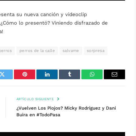
esenta su nueva canción y videoclip
¿Cómo lo presentó? Viniendo disfrazado de
a!
perros
perros de la calle
salvame
sorpresa
k
Twitter
Pinterest
LinkedIn
Tumblr
WhatsApp
Email
ARTÍCULO SIGUIENTE
¿Vuelven Los Piojos? Micky Rodríguez y Dani
Buira en #TodoPasa