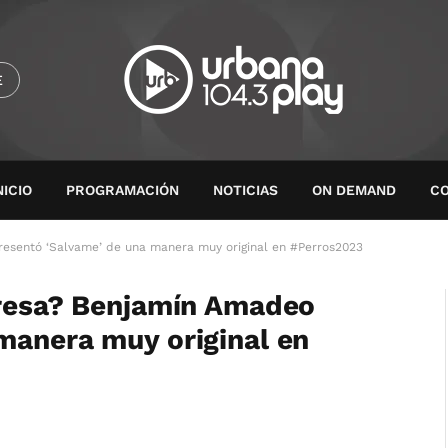
E
NICIO
PROGRAMACIÓN
NOTICIAS
ON DEMAND
C
resentó ‘Salvame’ de una manera muy original en #Perros2023
presa? Benjamín Amadeo
manera muy original en