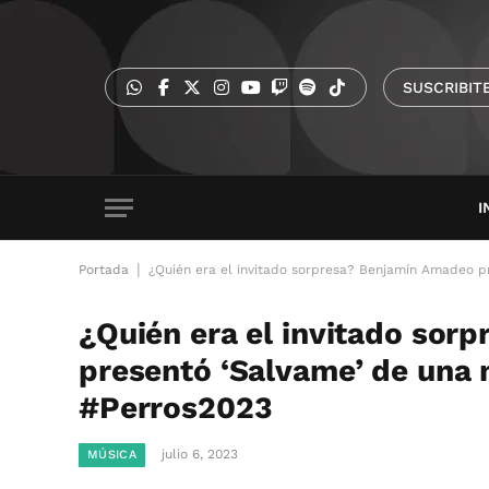
SUSCRIBIT
I
|
Portada
¿Quién era el invitado sorpresa? Benjamín Amadeo p
¿Quién era el invitado sor
presentó ‘Salvame’ de una 
#Perros2023
julio 6, 2023
MÚSICA