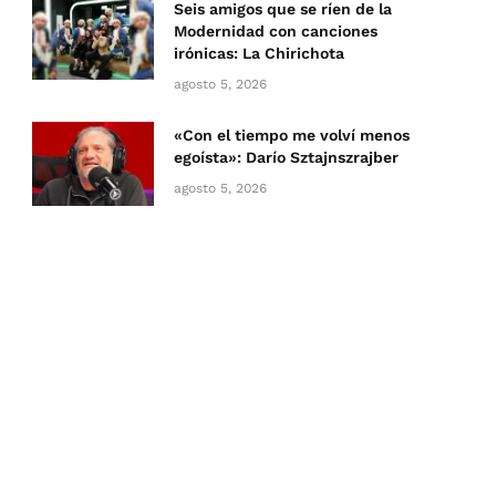
Seis amigos que se ríen de la
Modernidad con canciones
irónicas: La Chirichota
agosto 5, 2026
«Con el tiempo me volví menos
egoísta»: Darío Sztajnszrajber
agosto 5, 2026