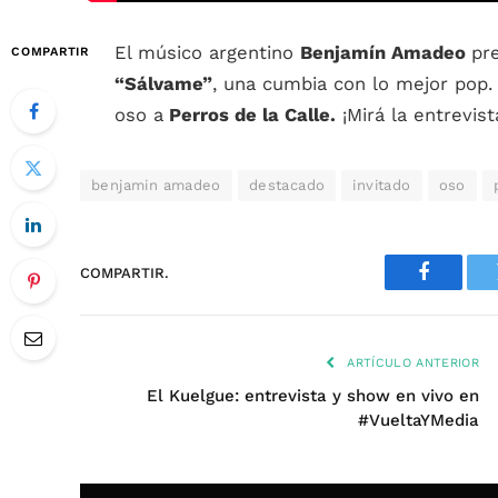
El músico argentino
Benjamín Amadeo
pr
COMPARTIR
“Sálvame”
, una cumbia con lo
mejor pop. 
oso a
Perros de la Calle.
¡Mirá la entrevist
benjamin amadeo
destacado
invitado
oso
COMPARTIR.
Faceboo
ARTÍCULO ANTERIOR
El Kuelgue: entrevista y show en vivo en
#VueltaYMedia