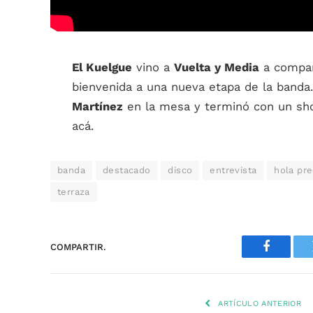
El Kuelgue
vino a
Vuelta y Media
a compart
bienvenida a una nueva etapa de la ban
Martínez
en la mesa y terminó con un sho
acá.
banda
destacado
disco
entrevista
hola pre
terraza
COMPARTIR.
Faceboo
ARTÍCULO ANTERIOR