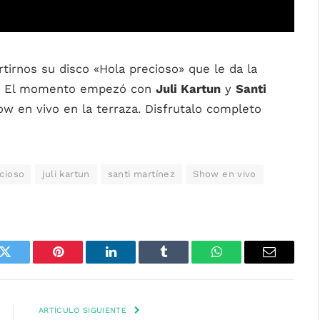
irnos su disco «Hola precioso» que le da la
da. El momento empezó con
Juli Kartun
y
Santi
w en vivo en la terraza. Disfrutalo completo
cioso
juli kartun
santi martínez
Show en vivo
k
Twitter
Pinterest
LinkedIn
Tumblr
WhatsApp
Email
ARTÍCULO SIGUIENTE