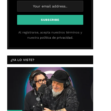
Al registrarse, acepta nuestros términos y
nuestra
política de privacidad.
¿YA LO VISTE?