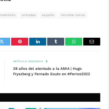
 madrileño
entradas
español
movistar arena
k
Twitter
Pinterest
LinkedIn
Tumblr
WhatsApp
Email
ARTÍCULO SIGUIENTE
28 años del atentado a la AMIA | Hugo
Fryszberg y Fernado Souto en #Perros2022