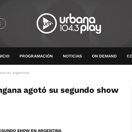
E
NICIO
PROGRAMACIÓN
NOTICIAS
ON DEMAND
C
how en Argentina!
angana agotó su segundo show
SEGUNDO SHOW EN ARGENTINA