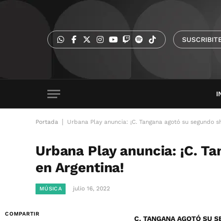
SUSCRIBIT
I
|
Portada
Urbana Play anuncia: ¡C. Tangana agotó su segundo s
Urbana Play anuncia: ¡C. T
en Argentina!
julio 16, 2022
MÚSICA
COMPARTIR
C. TANGANA AGOTÓ SU 