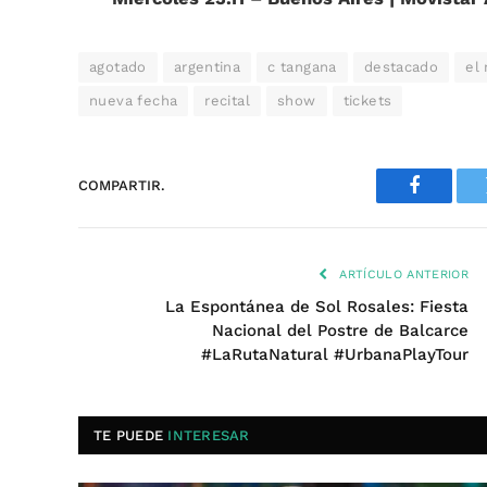
agotado
argentina
c tangana
destacado
el
nueva fecha
recital
show
tickets
COMPARTIR.
Faceboo
ARTÍCULO ANTERIOR
La Espontánea de Sol Rosales: Fiesta
Nacional del Postre de Balcarce
#LaRutaNatural #UrbanaPlayTour
TE PUEDE
INTERESAR